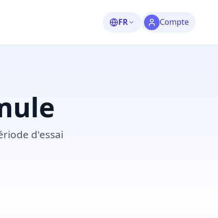
FR
Compte
rmule
riode d'essai