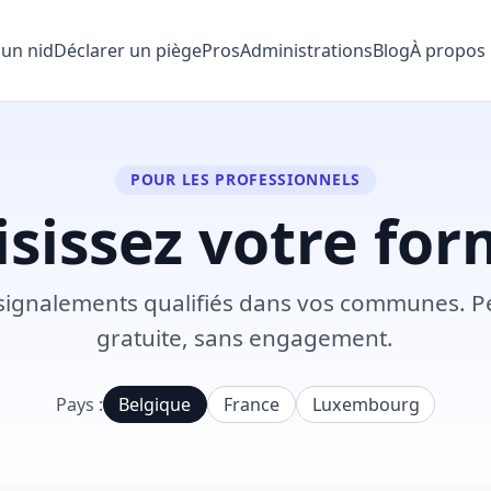
 un nid
Déclarer un piège
Pros
Administrations
Blog
À propos
POUR LES PROFESSIONNELS
sissez votre fo
signalements qualifiés dans vos communes. Pé
gratuite, sans engagement.
Pays :
Belgique
France
Luxembourg