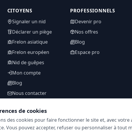
CITOYENS
PROFESSIONNELS
Signaler un nid
Devenir pro
Déclarer un piège
Nos offres
Frelon asiatique
Blog
Frelon européen
Espace pro
Nid de guêpes
Mon compte
Blog
Nous contacter
rences de cookies
ons des cookies pour faire fonctionner le site et, avec votr
SUIVEZ-NOUS
e. Vous pouvez accepter, refuser ou personnaliser à tout 