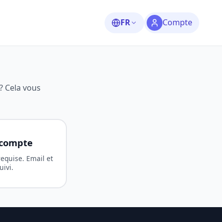
FR
Compte
? Cela vous
 compte
equise. Email et
uivi.