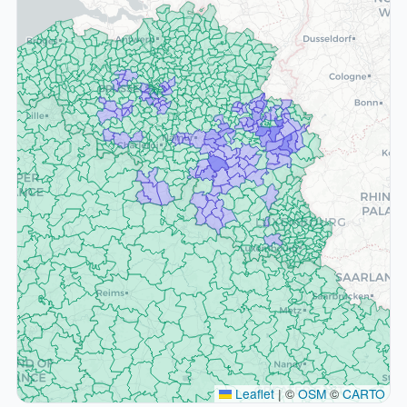
Leaflet
|
©
OSM
©
CARTO