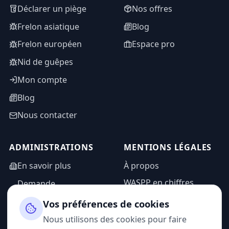
Déclarer un piège
Nos offres
Frelon asiatique
Blog
Frelon européen
Espace pro
Nid de guêpes
Mon compte
Blog
Nous contacter
ADMINISTRATIONS
MENTIONS LÉGALES
En savoir plus
À propos
WASPP en chiffres
Demande
d'information
Mentions légales
Vos préférences de cookies
Espace admin
Politique de
Nous utilisons des cookies pour faire
confidentialité