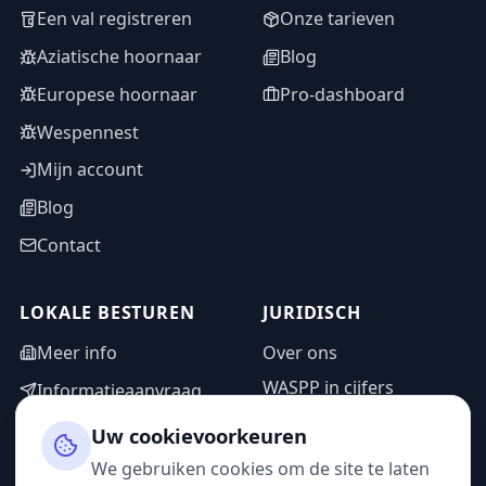
Een val registreren
Onze tarieven
Aziatische hoornaar
Blog
Europese hoornaar
Pro-dashboard
Wespennest
Mijn account
Blog
Contact
LOKALE BESTUREN
JURIDISCH
Meer info
Over ons
WASPP in cijfers
Informatieaanvraag
Wettelijke vermeldingen
Adminzone
Uw cookievoorkeuren
Privacybeleid
We gebruiken cookies om de site te laten