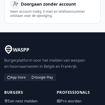
Doorgaan zonder account
Geen account nodig. E-mail en telefoonnummer
volstaan voor de opvolging.
WASPP
Burgerplatform voor het melden van wespen-
en hoornaarnesten in België en Frankrijk.
App Store
Google Play
BURGERS
PROFESSIONALS
Een nest melden
Pro worden